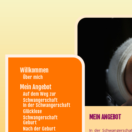
Willkommen
Über mich
Mein Angebot
Auf dem Weg zur
Schwangerschaft
In der Schwangerschaft
Glücklose
MEIN ANGEBOT
Schwangerschaft
Geburt
Nach der Geburt
In_der_Schwangerschaf